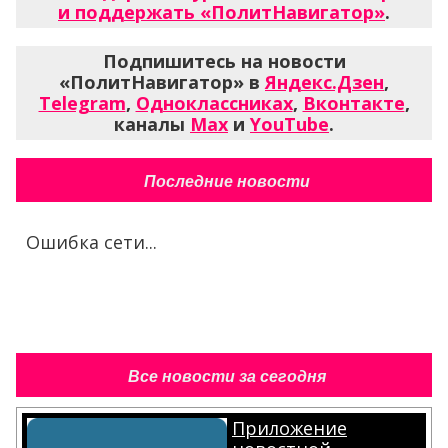
и поддержать «ПолитНавигатор»
.
Подпишитесь на новости
«ПолитНавигатор» в
Яндекс.Дзен
,
Telegram
,
Одноклассниках
,
Вконтакте
,
каналы
Max
и
YouTube
.
Последние новости
Ошибка сети...
Все новости за сегодня
Приложение