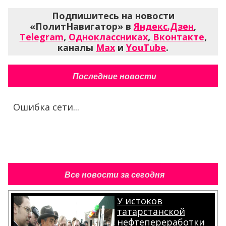
Подпишитесь на новости
«ПолитНавигатор» в
Яндекс.Дзен
,
Telegram
,
Одноклассниках
,
Вконтакте
,
каналы
Max
и
YouTube
.
Последние новости
Ошибка сети...
Все новости за сегодня
У истоков
татарстанской
нефтепереработки