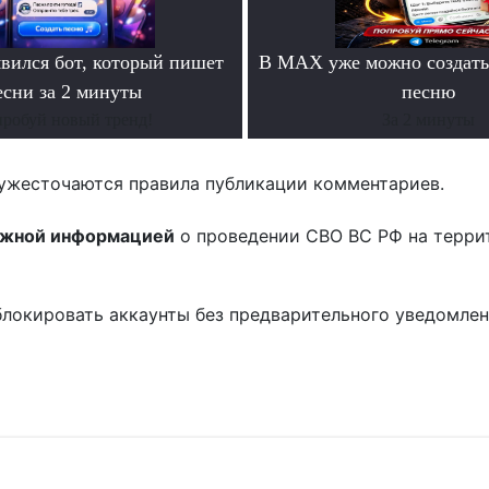
ился бот, который пишет
В MAX уже можно создать
есни за 2 минуты
песню
робуй новый тренд!
За 2 минуты
ужесточаются правила публикации комментариев.
ожной информацией
о проведении СВО ВС РФ на терри
блокировать аккаунты без предварительного уведомле
!