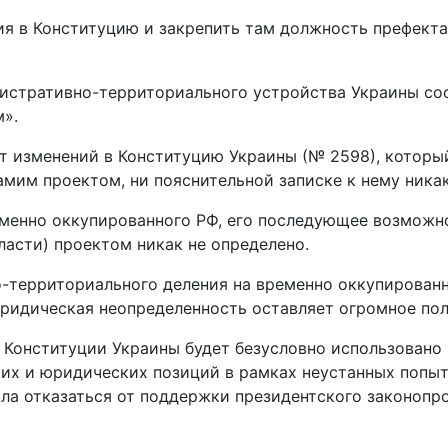
ия в Конституцию и закрепить там должность префекта
инистративно-территориального устройства Украины с
м».
т изменений в Конституцию Украины (№ 2598), который
амим проектом, ни пояснительной записке к нему ника
еменно оккупированного РФ, его последующее возможн
ласти) проектом никак не определено.
-территориального деления на временно оккупированн
ридическая неопределенность оставляет огромное пол
 Конституции Украины будет безусловно использовано 
ких и юридических позиций в рамках неустанных попы
ала отказаться от поддержки президентского законопро