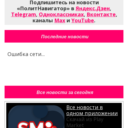
Подпишитесь на новости
«ПолитНавигатор» в
Яндекс.Дзен
,
Telegram
,
Одноклассниках
,
Вконтакте
,
каналы
Max
и
YouTube
.
Последние новости
Ошибка сети...
Все новости за сегодня
Все новости в
одном приложении
Скачай из Play
Market