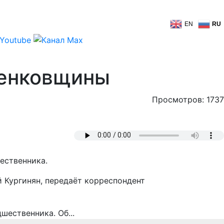
EN
RU
шенковщины
Просмотров: 1737
ественника.
й Кургинян, передаёт корреспондент