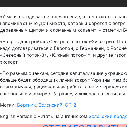
«У меня складывается впечатление, что до сих пор на
напоминают мне Дон Кихота, который борется с ветря
деревянным щитом и сломанным копьем», – отметил Б
«Вопрос достройки «Северного потока-2» закрыт. Прот
надо договариваться с Европой, с Германией, с Росси
«Северный поток-3», «Южный поток-4», и другие газоп
эксперт.
«По разным оценкам, сегодня капитализация украинско
больше будет обходящих линий вокруг Украины, тем бо
прагматичная, рациональная работа, а не истерически
ещё больше изолирует Украину, исключая потенциальну
Метки:
Бортник
,
Зеленский
,
СП-2
English version :: Читать на английском
Зеленский продо