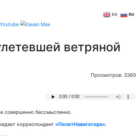
EN
RU
улетевшей ветряной
Просмотров: 3360
же совершенно бессмысленно.
ередает корреспондент
«ПолитНавигатора»
.