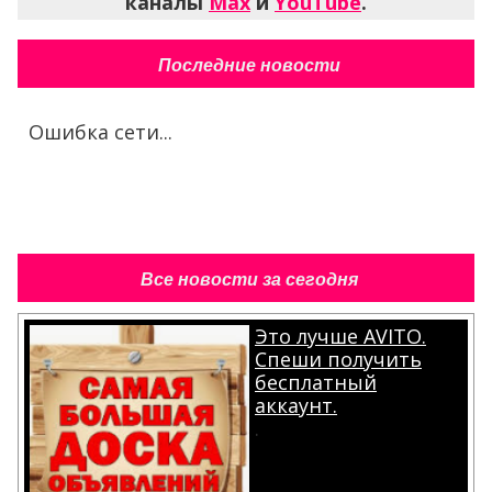
каналы
Max
и
YouTube
.
Последние новости
Ошибка сети...
Все новости за сегодня
Это лучше AVITO.
Спеши получить
бесплатный
аккаунт.
.