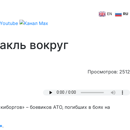
EN
RU
акль вокруг
Просмотров: 2512
иборгов» – боевиков АТО, погибших в боях на
»
.