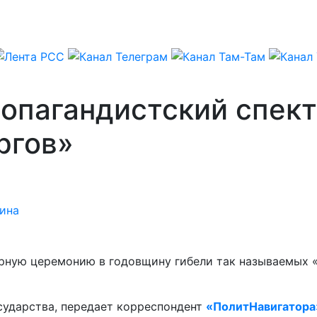
опагандистский спект
ргов»
ина
ную церемонию в годовщину гибели так называемых «к
сударства, передает корреспондент
«ПолитНавигатора