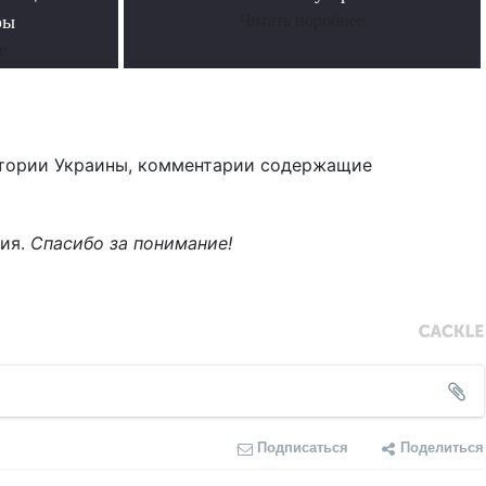
ры
Читать поробнее
е
тории Украины, комментарии содержащие
ния.
Спасибо за понимание!
Подписаться
Поделиться