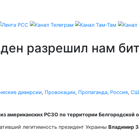
йден разрешил нам би
ческие диверсии
,
Провокации
,
Пропаганда
,
Россия
,
СШ
из американских РСЗО по территории Белгородской о
ративший легитимность президент Украины
Владимир З