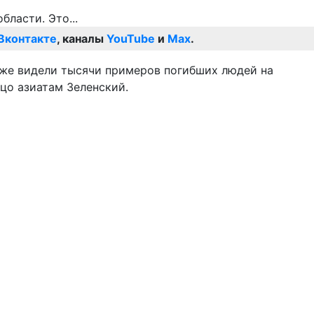
Вконтакте
, каналы
YouTube
и
Max
.
 уже видели тысячи примеров погибших людей на
ицо азиатам Зеленский.