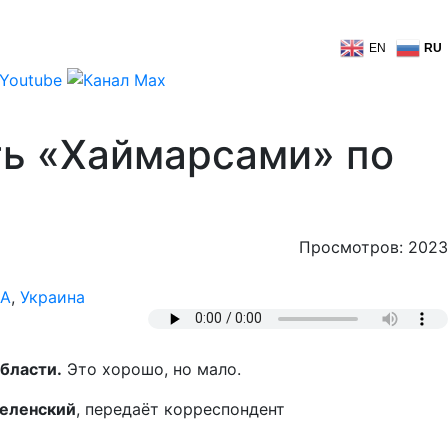
EN
RU
ть «Хаймарсами» по
Просмотров: 2023
А
,
Украина
бласти.
Это хорошо, но мало.
еленский
, передаёт корреспондент