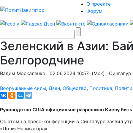
О проекте
Форум
Зеленский в Азии: Ба
Белгородчине
Вадим Москаленко.
02.06.2024 16:57
(Мск) , Сингапур
Вооруженные силы
,
Дзен
,
Общество
,
Политика
,
Полити
Руководство США официально разрешило Киеву бить 
Об этом на пресс-конференции в Сингапуре заявил ут
«ПолитНавигатора».