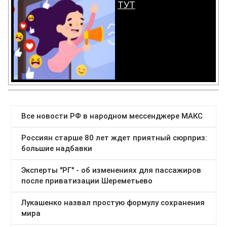
ТУТ
.