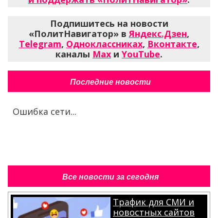
Подпишитесь на новости
«ПолитНавигатор» в
Яндекс.Дзен
,
Telegram
,
Одноклассниках
,
Вконтакте
,
каналы
Max
и
YouTube
.
Последние новости
Ошибка сети...
Все новости за сегодня
Трафик для СМИ и
новостных сайтов