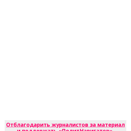
Отблагодарить журналистов за материал
и поддержать «ПолитНавигатор»
.