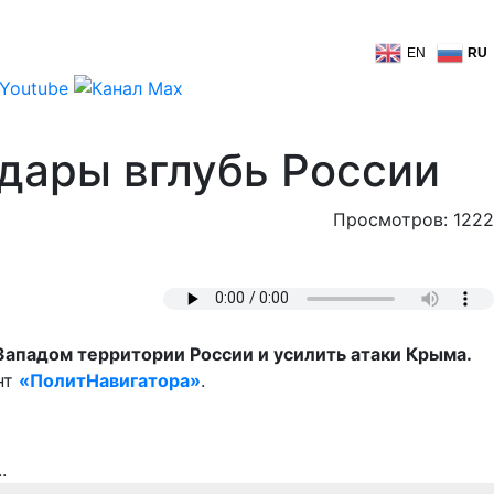
EN
RU
удары вглубь России
Просмотров: 1222
Западом территории России и усилить атаки Крыма.
нт
«ПолитНавигатора»
.