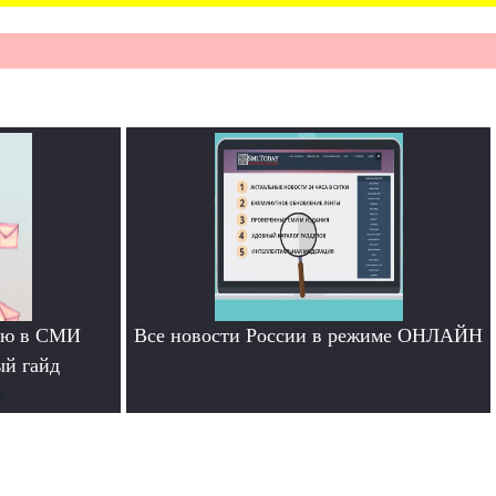
тью в СМИ
Все новости России в режиме ОНЛАЙН
ый гайд
.
е