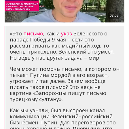
«Это
письмо
, как и
указ
Зеленского о
параде Победы 9 мая – если это
рассматривать как медийный ход, то
очень прикольно. Зеленский это умеет.
Но ведь у нас другая задача – мир.
Чем может помочь письмо, в котором он
тыкает Путина мордой в его возраст,
угрожает и так далее. Зачем вообще
писать такое письмо? Это ведь не
картина «Запорожцы пишут письмо
турецкому султану».
Как мы узнали, был выстроен канал
коммуникации Зеленский–российский
бизнесмен–Путин. Для переговоров это
очень хорошо и важно.
Очевидно, что