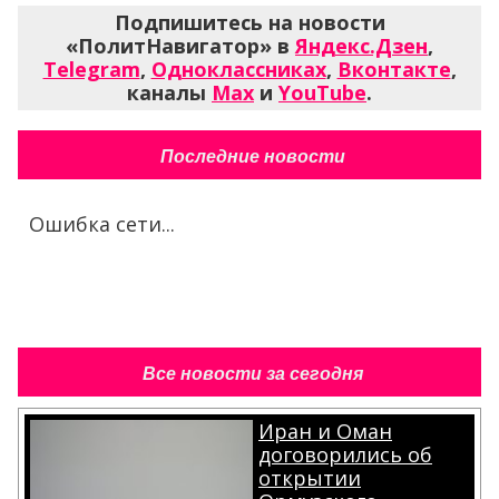
Подпишитесь на новости
«ПолитНавигатор» в
Яндекс.Дзен
,
Telegram
,
Одноклассниках
,
Вконтакте
,
каналы
Max
и
YouTube
.
Последние новости
Ошибка сети...
Все новости за сегодня
Иран и Оман
договорились об
открытии