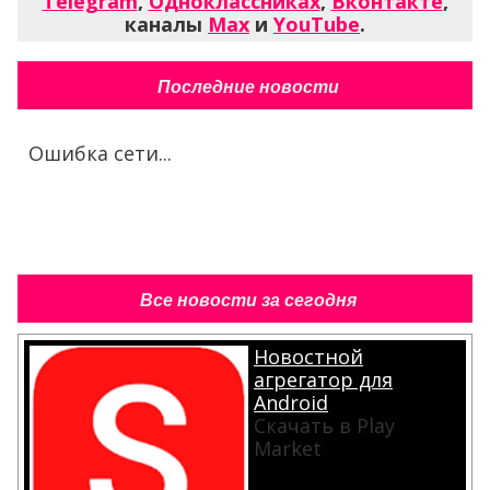
Telegram
,
Одноклассниках
,
Вконтакте
,
каналы
Max
и
YouTube
.
Последние новости
Ошибка сети...
Все новости за сегодня
Новостной
агрегатор для
Android
Скачать в Play
Market