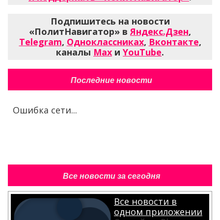
Подпишитесь на новости
«ПолитНавигатор» в
Яндекс.Дзен
,
Telegram
,
Одноклассниках
,
Вконтакте
,
каналы
Max
и
YouTube
.
Последние новости
Ошибка сети...
Все новости за сегодня
Все новости в
одном приложении