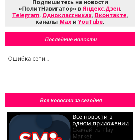
Подпишитесь на новости
«ПолитНавигатор» в
Яндекс.Дзен
,
Telegram
,
Одноклассниках
,
Вконтакте
,
каналы
Max
и
YouTube
.
Последние новости
Ошибка сети...
Все новости за сегодня
Все новости в
одном приложении
Скачай из Play
Market