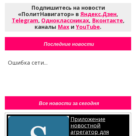
Подпишитесь на новости
«ПолитНавигатор» в
Яндекс.Дзен
,
Telegram
,
Одноклассниках
,
Вконтакте
,
каналы
Max
и
YouTube
.
Последние новости
Ошибка сети...
Все новости за сегодня
Приложение
новостной
агрегатор для