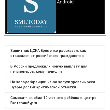
Android
.