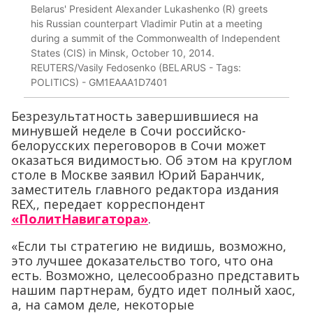
Belarus' President Alexander Lukashenko (R) greets
his Russian counterpart Vladimir Putin at a meeting
during a summit of the Commonwealth of Independent
States (CIS) in Minsk, October 10, 2014.
REUTERS/Vasily Fedosenko (BELARUS - Tags:
POLITICS) - GM1EAAA1D7401
Безрезультатность завершившиеся на
минувшей неделе в Сочи российско-
белорусских переговоров в Сочи может
оказаться видимостью. Об этом на круглом
столе в Москве заявил Юрий Баранчик,
заместитель главного редактора издания
REX,, передает корреспондент
«ПолитНавигатора»
.
«Если ты стратегию не видишь, возможно,
это лучшее доказательство того, что она
есть. Возможно, целесообразно представить
нашим партнерам, будто идет полный хаос,
а, на самом деле, некоторые