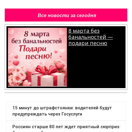
Все новости за сегодня
8 марта без
банальностей —
подари песню
.