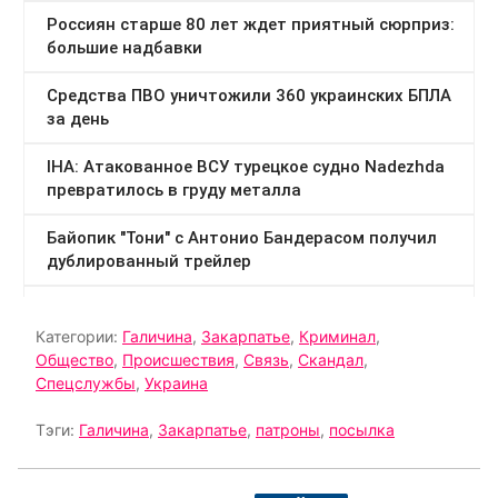
Категории:
Галичина
,
Закарпатье
,
Криминал
,
Общество
,
Происшествия
,
Связь
,
Скандал
,
Спецслужбы
,
Украина
Тэги:
Галичина
,
Закарпатье
,
патроны
,
посылка