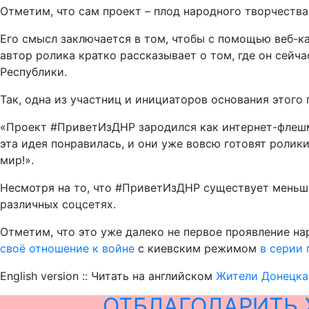
Отметим, что сам проект – плод народного творчеств
Его смысл заключается в том, чтобы с помощью веб-к
автор ролика кратко рассказывает о том, где он сей
Республики.
Так, одна из участниц и инициаторов основания этого
«Проект #ПриветИзДНР зародился как интернет-флешмо
эта идея понравилась, и они уже вовсю готовят ролик
мир!».
Несмотря на то, что #ПриветИзДНР существует меньше
различных соцсетях.
Отметим, что это уже далеко не первое проявление н
своё отношение к войне
с киевским режимом
в серии 
English version :: Читать на английском
Жители Донецка
ОТБЛАГОДАРИТЬ 