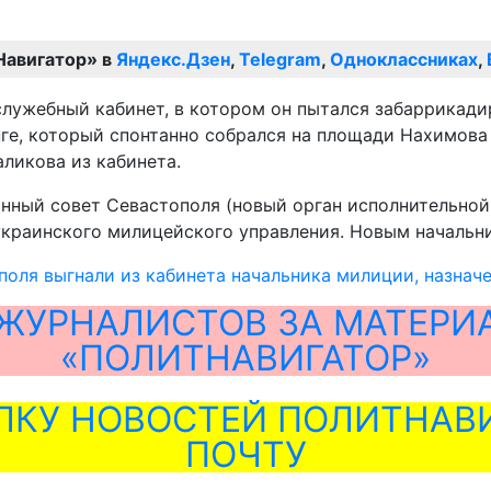
Навигатор» в
Яндекс.Дзен
,
Telegram
,
Одноклассниках
,
лужебный кабинет, в котором он пытался забаррикадир
ге, который спонтанно собрался на площади Нахимова
ликова из кабинета.
нный совет Севастополя (новый орган исполнительной
украинского милицейского управления. Новым начальн
оля выгнали из кабинета начальника милиции, назнач
ЖУРНАЛИСТОВ ЗА МАТЕРИ
«ПОЛИТНАВИГАТОР»
ЛКУ НОВОСТЕЙ ПОЛИТНАВИ
ПОЧТУ