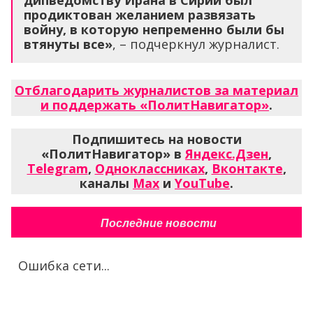
дипведомству Ирана в Сирии был
продиктован желанием развязать
войну, в которую непременно были бы
втянуты все»
, – подчеркнул журналист.
Отблагодарить журналистов за материал
и поддержать «ПолитНавигатор»
.
Подпишитесь на новости
«ПолитНавигатор» в
Яндекс.Дзен
,
Telegram
,
Одноклассниках
,
Вконтакте
,
каналы
Max
и
YouTube
.
Последние новости
Ошибка сети...