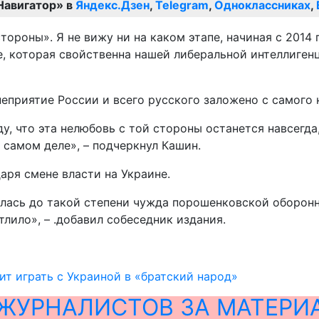
Навигатор» в
Яндекс.Дзен
,
Telegram
,
Одноклассниках
,
тороны». Я не вижу ни на каком этапе, начиная с 2014 
е, которая свойственна нашей либеральной интеллигенц
 неприятие России и всего русского заложено с самог
у, что эта нелюбовь с той стороны останется навсегда,
а самом деле», – подчеркнул Кашин.
аря смене власти на Украине.
залась до такой степени чужда порошенковской оборон
тлило», – .добавил собеседник издания.
ит играть с Украиной в «братский народ»
ЖУРНАЛИСТОВ ЗА МАТЕРИ