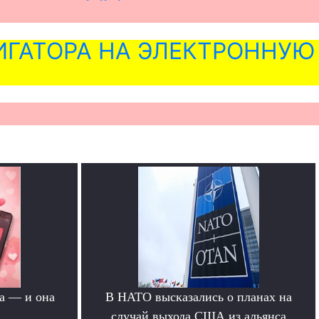
ГАТОРА НА ЭЛЕКТРОННУЮ
а — и она
В НАТО высказались о планах на
случай выхода США из альянса