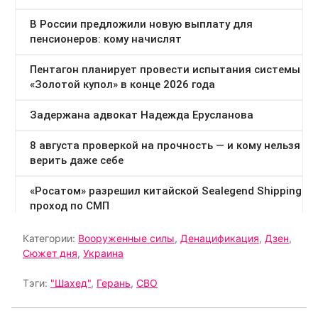
Категории:
Вооруженные силы
,
Денацификация
,
Дзен
,
Сюжет дня
,
Украина
Тэги:
"Шахед"
,
Герань
,
СВО