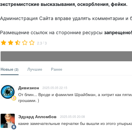
экстремистские высказывания, оскорбления, фейки.
Администрация Сайта вправе удалять комментарии и 
Размещение ссылок на сторонние ресурсы
запрещено
/
2.3
3
Новые
Лучшие
Ранее
(2)
Дивизион
2025.05.05 22:15
От блин... Вроде и фамилия Шрайбман, а хитрит как пятил
грошами. )
Эдуард Апломбов
2025.05.05 20:08
какие замечательные перчатки бы вышли из этого упырьк