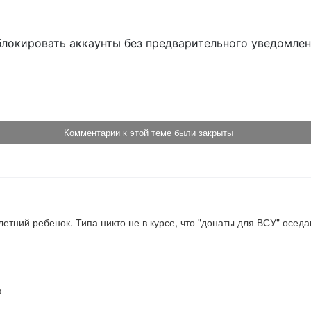
блокировать аккаунты без предварительного уведомле
!
Комментарии к этой теме были закрыты
етний ребенок. Типа никто не в курсе, что "донаты для ВСУ" оседаю
а