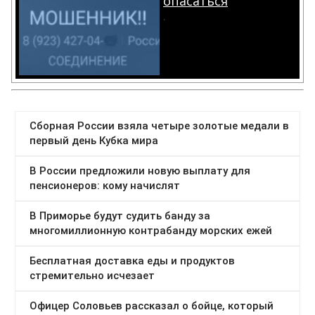
опасаться
.