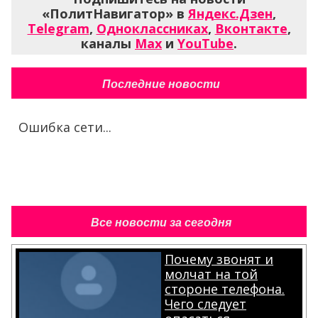
«ПолитНавигатор» в
Яндекс.Дзен
,
Telegram
,
Одноклассниках
,
Вконтакте
,
каналы
Max
и
YouTube
.
Последние новости
Ошибка сети...
Все новости за сегодня
Почему звонят и
молчат на той
стороне телефона.
Чего следует