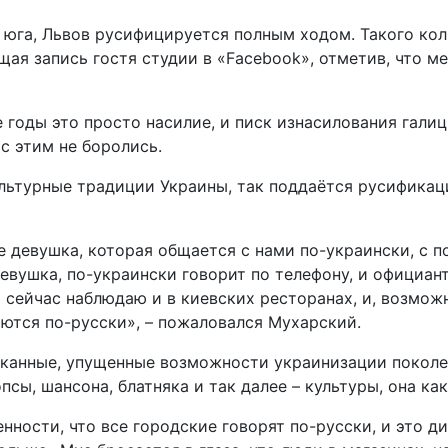
юга, Львов русифицируется полным ходом. Такого коли
ая запись гостя студии в «Facebook», отметив, что ме
 годы это просто насилие, и писк изнасилования галицк
 с этим не боролись.
льтурные традиции Украины, так поддаётся русификаци
 девушка, которая общается с нами по-украински, с по
евушка, по-украински говорит по телефону, и официант
я сейчас наблюдаю и в киевских ресторанах, и, возмож
ются по-русски», – пожаловался Мухарский.
уканные, упущенные возможности украинизации поколе
псы, шансона, блатняка и так далее – культуры, она к
ности, что все городские говорят по-русски, и это ди