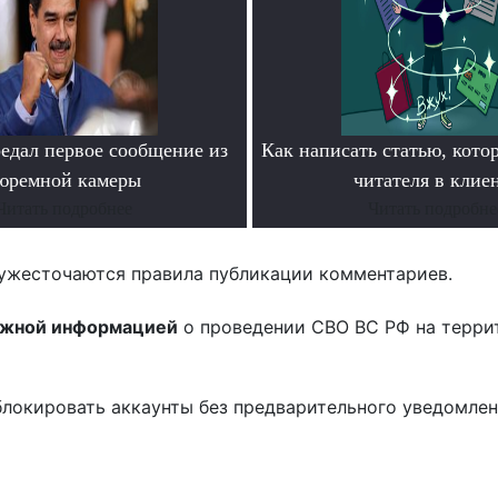
едал первое сообщение из
Как написать статью, кото
юремной камеры
читателя в клие
Читать подробнее
Читать подробне
ужесточаются правила публикации комментариев.
ожной информацией
о проведении СВО ВС РФ на терри
блокировать аккаунты без предварительного уведомле
!