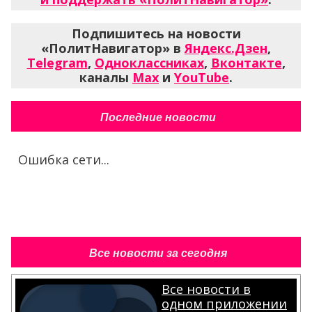
Подпишитесь на новости
«ПолитНавигатор» в
Яндекс.Дзен
,
Telegram
,
Одноклассниках
,
Вконтакте
,
каналы
Max
и
YouTube
.
Последние новости
Ошибка сети...
Все новости за сегодня
Все новости в
одном приложении