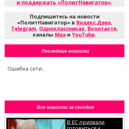
и поддержать «ПолитНавигатор»
.
Подпишитесь на новости
«ПолитНавигатор» в
Яндекс.Дзен
,
Telegram
,
Одноклассниках
,
Вконтакте
,
каналы
Max
и
YouTube
.
Последние новости
Ошибка сети...
Все новости за сегодня
В ЕС призвали
готовиться к