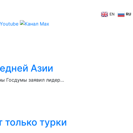
EN
RU
редней Азии
уны Госдумы заявил лидер…
 только турки