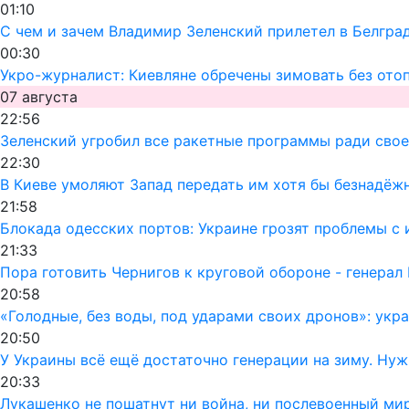
01:10
С чем и зачем Владимир Зеленский прилетел в Белгра
00:30
Укро-журналист: Киевляне обречены зимовать без ото
07 августа
22:56
Зеленский угробил все ракетные программы ради своег
22:30
В Киеве умоляют Запад передать им хотя бы безнадёж
21:58
Блокада одесских портов: Украине грозят проблемы 
21:33
Пора готовить Чернигов к круговой обороне - генерал
20:58
«Голодные, без воды, под ударами своих дронов»: ук
20:50
У Украины всё ещё достаточно генерации на зиму. Ну
20:33
Лукашенко не пошатнут ни война, ни послевоенный мир