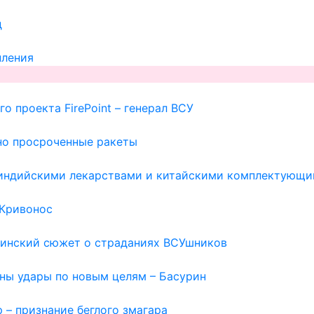
д
пления
о проекта FirePoint – генерал ВСУ
но просроченные ракеты
с индийскими лекарствами и китайскими комплектующи
 Кривонос
раинский сюжет о страданиях ВСУшников
жны удары по новым целям – Басурин
 – признание беглого змагара