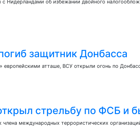
и с Нидерландами об избежании двойного налогооблож
 погиб защитник Донбасса
 европейскими атташе, ВСУ открыли огонь по Донбасс
открыл стрельбу по ФСБ и 
к члена международных террористических организаций