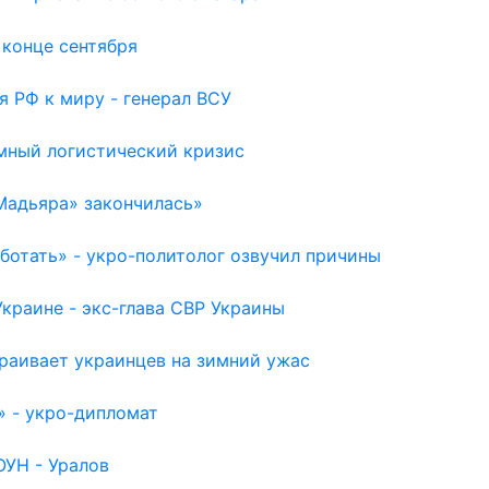
 конце сентября
я РФ к миру - генерал ВСУ
емный логистический кризис
Мадьяра» закончилась»
отать» - укро-политолог озвучил причины
раине - экс-глава СВР Украины
раивает украинцев на зимний ужас
» - укро-дипломат
ОУН - Уралов