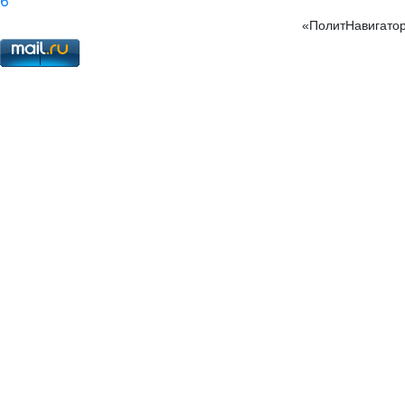
6
«ПолитНавигатор