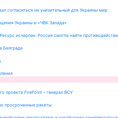
ал согласиться на унизительный для Украины мир
щения Украины в «ЧВК Запада»
Ресурс исчерпан. Россия смогла найти противодейств
в Белграде
д
пления
о проекта FirePoint – генерал ВСУ
но просроченные ракеты
с индийскими лекарствами и китайскими комплектующи