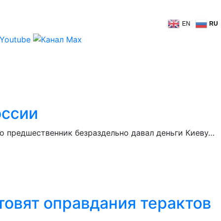
EN
RU
оссии
го предшественник безраздельно давал деньги Киеву…
отовят оправдания терактов