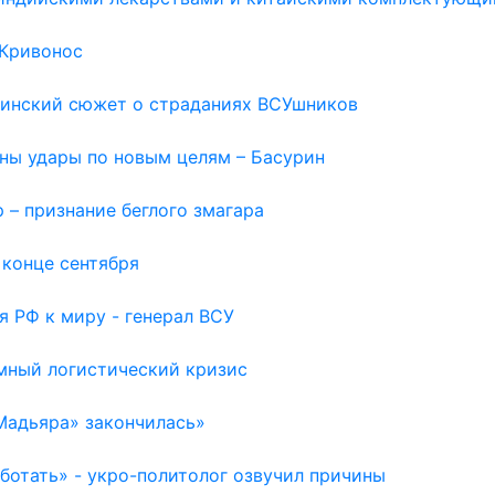
 Кривонос
раинский сюжет о страданиях ВСУшников
жны удары по новым целям – Басурин
 – признание беглого змагара
 конце сентября
я РФ к миру - генерал ВСУ
емный логистический кризис
Мадьяра» закончилась»
отать» - укро-политолог озвучил причины