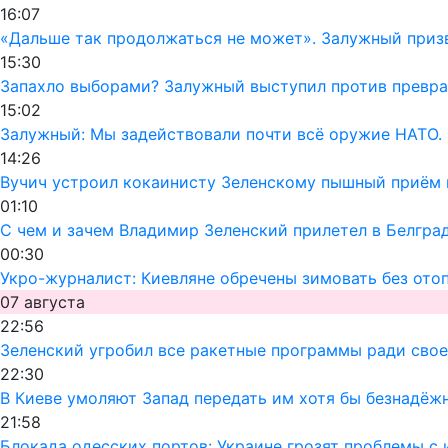
16:07
«Дальше так продолжаться не может». Залужный призв
15:30
Запахло выборами? Залужный выступил против превра
15:02
Залужный: Мы задействовали почти всё оружие НАТО. 
14:26
Вучич устроил кокаинисту Зеленскому пышный приём 
01:10
С чем и зачем Владимир Зеленский прилетел в Белгра
00:30
Укро-журналист: Киевляне обречены зимовать без ото
07 августа
22:56
Зеленский угробил все ракетные программы ради своег
22:30
В Киеве умоляют Запад передать им хотя бы безнадёж
21:58
Блокада одесских портов: Украине грозят проблемы 