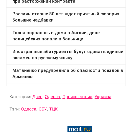
Категории:
Дзен
,
Одесса
,
Происшествия
,
Украина
Тэги:
Одесса
,
СБУ
,
ТЦК