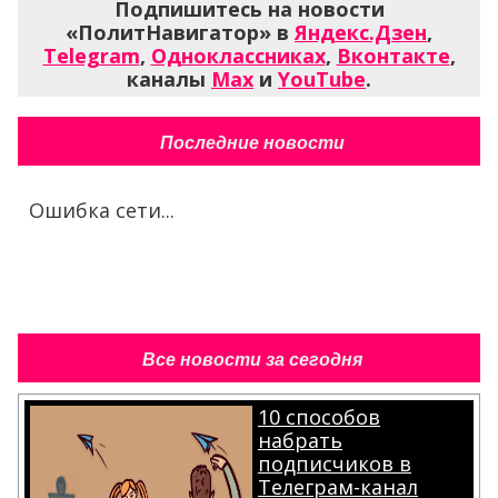
Подпишитесь на новости
«ПолитНавигатор» в
Яндекс.Дзен
,
Telegram
,
Одноклассниках
,
Вконтакте
,
каналы
Max
и
YouTube
.
Последние новости
Ошибка сети...
Все новости за сегодня
10 способов
набрать
подписчиков в
Телеграм-канал