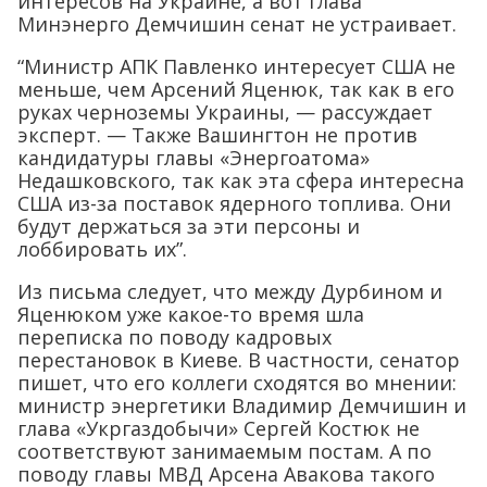
интересов на Украине, а вот глава
Минэнерго Демчишин сенат не устраивает.
“Министр АПК Павленко интересует США не
меньше, чем Арсений Яценюк, так как в его
руках черноземы Украины, — рассуждает
эксперт. — Также Вашингтон не против
кандидатуры главы «Энергоатома»
Недашковского, так как эта сфера интересна
США из-за поставок ядерного топлива. Они
будут держаться за эти персоны и
лоббировать их”.
Из письма следует, что между Дурбином и
Яценюком уже какое-то время шла
переписка по поводу кадровых
перестановок в Киеве. В частности, сенатор
пишет, что его коллеги сходятся во мнении:
министр энергетики Владимир Демчишин и
глава «Укргаздобычи» Сергей Костюк не
соответствуют занимаемым постам. А по
поводу главы МВД Арсена Авакова такого