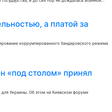
 государства, и до сих пор не дождалась военной…
льностью, а платой за
сирование коррумпированного бандеровского режима
ен «под столом» принял
 для Украины. Об этом на Киевском форуме