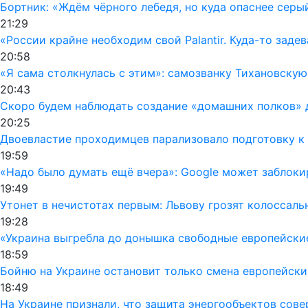
Бортник: «Ждём чёрного лебедя, но куда опаснее серы
21:29
«России крайне необходим свой Palantir. Куда-то заде
20:58
«Я сама столкнулась с этим»: самозванку Тихановску
20:43
Скоро будем наблюдать создание «домашних полков» 
20:25
Двоевластие проходимцев парализовало подготовку к 
19:59
«Надо было думать ещё вчера»: Google может заблок
19:49
Утонет в нечистотах первым: Львову грозят колоссал
19:28
«Украина выгребла до донышка свободные европейски
18:59
Бойню на Украине остановит только смена европейски
18:49
На Украине признали, что защита энергообъектов сов