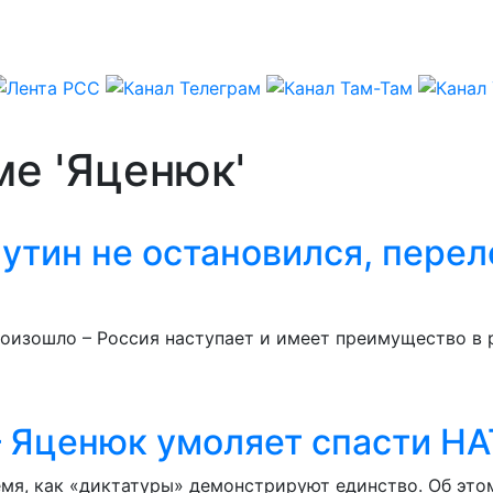
ме 'Яценюк'
тин не остановился, перело
роизошло – Россия наступает и имеет преимущество в
– Яценюк умоляет спасти Н
емя, как «диктатуры» демонстрируют единство. Об это