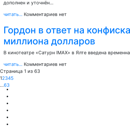
дополнен и уточнён…
читать...
Комментариев нет
Гордон в ответ на конфиск
миллиона долларов
В кинотеатре «Сатурн IMAX» в Ялте введена временн
читать...
Комментариев нет
Страница 1 из 63
1
2
3
4
5
…
63