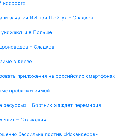
й носорог»
вали зачатки ИИ при Шойгу» – Сладков
ю унижают и в Польше
дроноводов – Сладков
зиме в Киеве
ировать приложения на российских смартфонах
ьные проблемы зимой
е ресурсы» - Бортник жаждет перемирия
х элит – Станкевич
ершенно бессильна против «Искандеров»