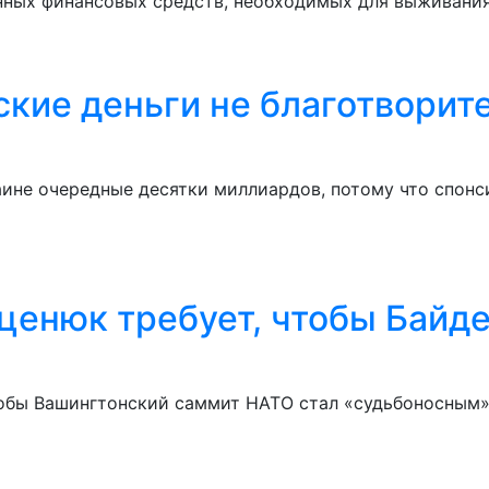
нных финансовых средств, необходимых для выживания
ие деньги не благотворите
ине очередные десятки миллиардов, потому что спон
Яценюк требует, чтобы Байд
обы Вашингтонский саммит НАТО стал «судьбоносным»