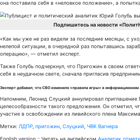
она поставила себя в «неловкое положение», а попытк
Подпишитесь на новости «Полит
«Как мы уже не раз видели за последние месяцы, с ух
нелепой ситуации, в очередной раз попытавшись зара
операцию», — отметил эксперт.
Также Голубь подчеркнул, что Пригожин в своем ответ
себя в неудачном свете, сначала пригласив предприни
Эксперт добавил, что СВО изменило «правила игры» в информационном по
Напомним, Леонид Слуцкий аннулировал приглашение 
целесообразности такого предложения. Он отметил, ч
участие в освобождении из ливийского плена Максим
Метки:
ЛДПР
,
пригожин
,
Слуцкий
,
ЧВК Вагнера
English version :: Читать на английском
Аналитик отмети