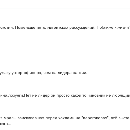
скотни. Поменьше интеллигентских рассуждений. Поближе к жизни
лужаку унтер-офицера, чем на лидера партии..
ина,лозунги.Нет не лидер он,просто какой то чиновник не любящий
ая мраzь, заискивавшая перед хохлами на "переговорах", всё выста
ого...