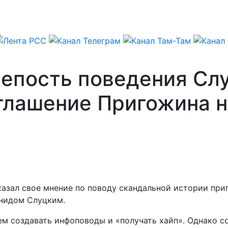
епость поведения Слу
глашение Пригожина н
азал свое мнение по поводу скандальной истории при
нидом Слуцким.
ием создавать инфоповоды и «получать хайп». Однако