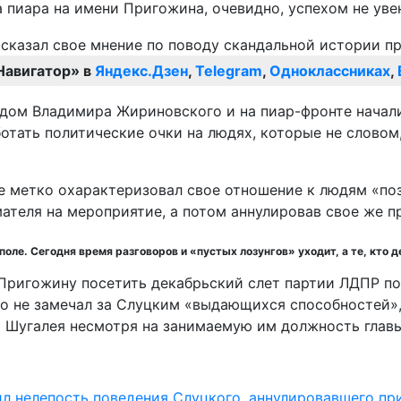
а пиара на имени Пригожина, очевидно, успехом не уве
Навигатор» в
Яндекс.Дзен
,
Telegram
,
Одноклассниках
,
одом Владимира Жириновского и на пиар-фронте начали
ботать политические очки на людях, которые не слово
е метко охарактеризовал свое отношение к людям «поз
мателя на мероприятие, а потом аннулировав свое же п
ле. Сегодня время разговоров и «пустых лозунгов» уходит, а те, кто д
Пригожину посетить декабрьский слет партии ЛДПР по
то не замечал за Слуцким «выдающихся способностей»,
а Шугалея несмотря на занимаемую им должность гла
л нелепость поведения Слуцкого, аннулировавшего пр