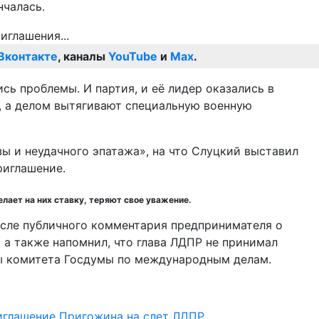
нчалась.
Вконтакте
, каналы
YouTube
и
Max
.
сь проблемы. И партия, и её лидер оказались в
м, а делом вытягивают специальную военную
ы и неудачного эпатажа», на что Слуцкий выставил
риглашение.
елает на них ставку, теряют свое уважение.
сле публичного комментария предпринимателя о
 а также напомнил, что глава ЛДПР не принимал
вы комитета Госдумы по международным делам.
иглашение Пригожина на слет ЛДПР