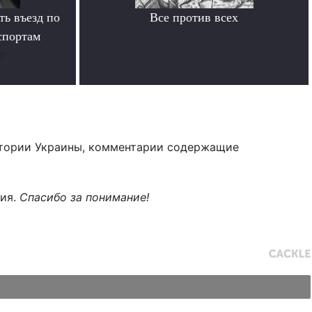
ь въезд по
Все против всех
спортам
.
е
тории Украины, комментарии содержащие
ния.
Спасибо за понимание!