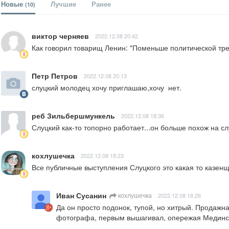
Новые
Лучшие
Ранее
(10)
виктор черняев
2022.12.08 20:42
Как говорил товарищ Ленин: "Поменьше политической тре
Петр Петров
2022.12.08 20:13
слуцкий молодец хочу приглашаю,хочу  нет.
реб Зильбершмункель
2022.12.08 18:36
Слуцкий как-то топорно работает...он больше похож на с
кохлушечка
2022.12.08 18:23
Все публичные выступления Слуцкого это какая то казенщ
Иван Сусанин
кохлушечка
2022.12.08 18:26
Да он просто подонок, тупой, но хитрый. Продажн
фотографа, первым вышагивал, опережая Мединск