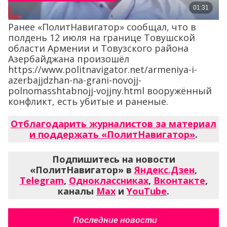
Ранее «ПолитНавигатор» сообщал, что в
полдень 12 июля на границе Товушской
области Армении и Товузского района
Азербайджана произошёл
https://www.politnavigator.net/armeniya-i-
azerbajjdzhan-na-grani-novojj-
polnomasshtabnojj-vojjny.html вооружённый
конфликт, есть убитые и раненые.
Отблагодарить журналистов за материал
и поддержать «ПолитНавигатор»
.
Подпишитесь на новости
«ПолитНавигатор» в
Яндекс.Дзен
,
Telegram
,
Одноклассниках
,
Вконтакте
,
каналы
Max
и
YouTube
.
Последние новости