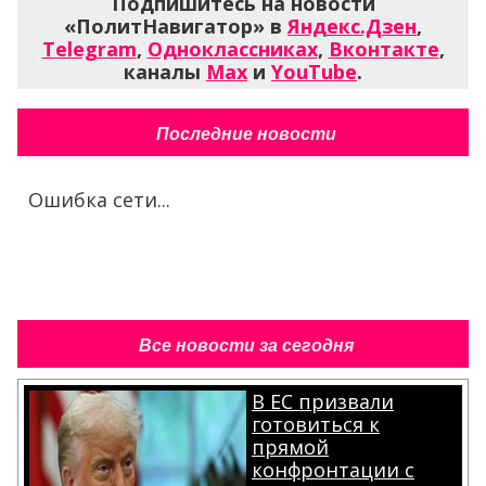
Подпишитесь на новости
«ПолитНавигатор» в
Яндекс.Дзен
,
Telegram
,
Одноклассниках
,
Вконтакте
,
каналы
Max
и
YouTube
.
Последние новости
Ошибка сети...
Все новости за сегодня
В ЕС призвали
готовиться к
прямой
конфронтации с