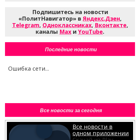
Подпишитесь на новости
«ПолитНавигатор» в
Яндекс.Дзен
,
Telegram
,
Одноклассниках
,
Вконтакте
,
каналы
Max
и
YouTube
.
Последние новости
Ошибка сети...
Все новости за сегодня
Все новости в
одном приложении
Скачай из Play