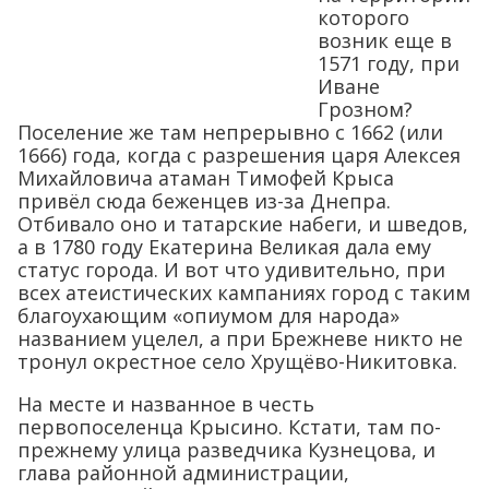
которого
возник еще в
1571 году, при
Иване
Грозном?
Поселение же там непрерывно с 1662 (или
1666) года, когда с разрешения царя Алексея
Михайловича атаман Тимофей Крыса
привёл сюда беженцев из-за Днепра.
Отбивало оно и татарские набеги, и шведов,
а в 1780 году Екатерина Великая дала ему
статус города. И вот что удивительно, при
всех атеистических кампаниях город с таким
благоухающим «опиумом для народа»
названием уцелел, а при Брежневе никто не
тронул окрестное село Хрущёво-Никитовка.
На месте и названное в честь
первопоселенца Крысино. Кстати, там по-
прежнему улица разведчика Кузнецова, и
глава районной администрации,