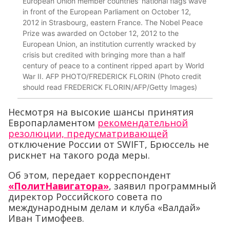
European Union member countries' national flags wave
in front of the European Parliament on October 12,
2012 in Strasbourg, eastern France. The Nobel Peace
Prize was awarded on October 12, 2012 to the
European Union, an institution currently wracked by
crisis but credited with bringing more than a half
century of peace to a continent ripped apart by World
War II. AFP PHOTO/FREDERICK FLORIN (Photo credit
should read FREDERICK FLORIN/AFP/Getty Images)
Несмотря на высокие шансы принятия
Европарламентом
рекомендательной
резолюции, предусматривающей
отключение России от SWIFT, Брюссель не
рискнет на такого рода меры.
Об этом, передает корреспондент
«ПолитНавигатора»
, заявил программный
директор Российского совета по
международным делам и клуба «Валдай»
Иван Тимофеев.