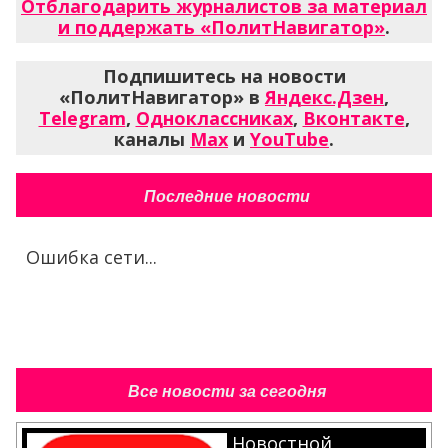
Отблагодарить журналистов за материал
и поддержать «ПолитНавигатор»
.
Подпишитесь на новости
«ПолитНавигатор» в
Яндекс.Дзен
,
Telegram
,
Одноклассниках
,
Вконтакте
,
каналы
Max
и
YouTube
.
Последние новости
Ошибка сети...
Все новости за сегодня
Новостной