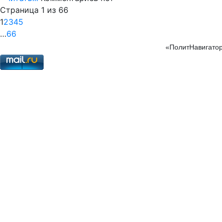
Страница 1 из 66
1
2
3
4
5
…
66
«ПолитНавигатор