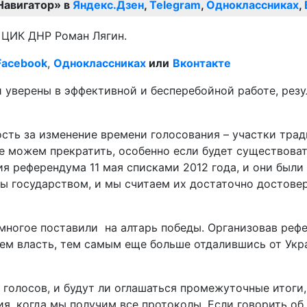
Навигатор» в
Яндекс.Дзен
,
Telegram
,
Одноклассниках
,
а ЦИК ДНР Роман Лягин.
Facebook
,
Одноклассниках
или
Вконтакте
 уверены в эффективной и бесперебойной работе, рез
ость за изменение времени голосования – участки тра
ие можем прекратить, особенно если будет существоват
я референдума 11 мая списками 2012 года, и они были
ны государством, и мы считаем их достаточно достове
многое поставили на алтарь победы. Организовав реф
м власть, тем самым еще больше отдалившись от Укра
 голосов, и будут ли оглашаться промежуточные итоги,
ия, когда мы получим все протоколы. Если говорить о