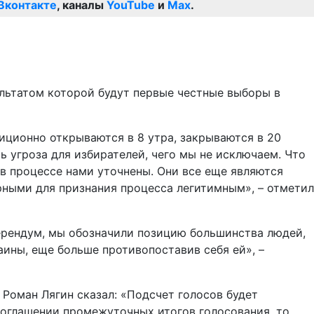
Вконтакте
, каналы
YouTube
и
Max
.
ультатом которой будут первые честные выборы в
диционно открываются в 8 утра, закрываются в 20
ь угроза для избирателей, чего мы не исключаем. Что
 в процессе нами уточнены. Они все еще являются
рными для признания процесса легитимным», – отметил
ерендум, мы обозначили позицию большинства людей,
ины, еще больше противопоставив себя ей», –
 Роман Лягин сказал: «Подсчет голосов будет
б оглашении промежуточных итогов голосования, то