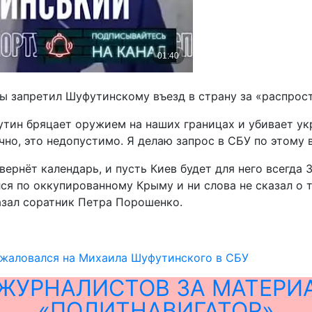
твы запретил Шуфутинскому въезд в страну за «распро
утин бряцает оружием на наших границах и убивает ук
но, это недопустимо. Я делаю запрос в СБУ по этому в
ернёт календарь, и пусть Киев будет для него всегда 
ался по оккупированному Крыму и ни слова не сказал о
азал соратник Петра Порошенко.
ажаловался на Михаила Шуфутинского в СБУ
ЖУРНАЛИСТОВ ЗА МАТЕРИ
«ПОЛИТНАВИГАТОР»