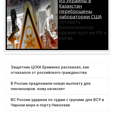
Из Украины в
Казахстан
переброшены
лаборатории США
готовить
биологическое
оружие против РФ и
Китая