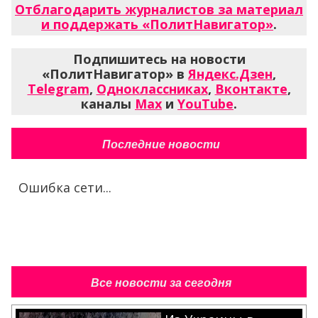
Отблагодарить журналистов за материал
и поддержать «ПолитНавигатор»
.
Подпишитесь на новости
«ПолитНавигатор» в
Яндекс.Дзен
,
Telegram
,
Одноклассниках
,
Вконтакте
,
каналы
Max
и
YouTube
.
Последние новости
Ошибка сети...
Все новости за сегодня