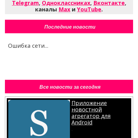
Telegram
,
Одноклассниках
,
Вконтакте
,
каналы
Max
и
YouTube
.
Последние новости
Ошибка сети...
Все новости за сегодня
Приложение
новостной
агрегатор для
Android
.