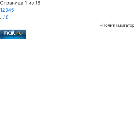
Страница 1 из 18
1
2
3
4
5
…
18
«ПолитНавигатор