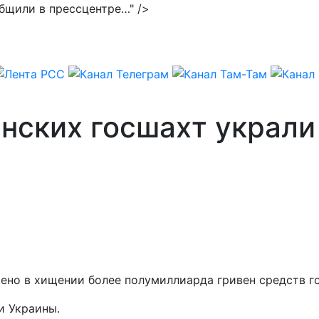
общили в прессцентре…" />
инских госшахт украл
чено в хищении более полумиллиарда гривен средств 
и Украины.