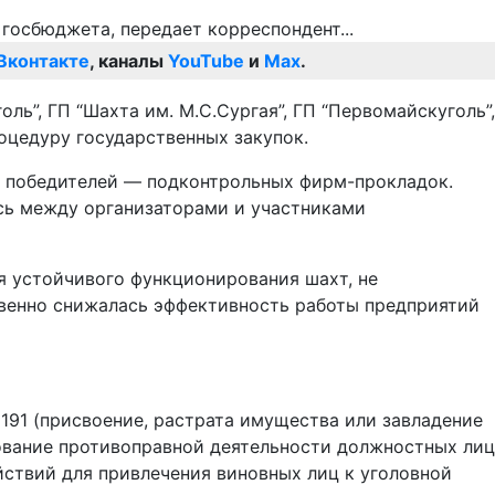
Вконтакте
, каналы
YouTube
и
Max
.
ь”, ГП “Шахта им. М.С.Сургая”, ГП “Первомайскуголь”,
оцедуру государственных закупок.
х победителей — подконтрольных фирм-прокладок.
сь между организаторами и участниками
я устойчивого функционирования шахт, не
твенно снижалась эффективность работы предприятий
 191 (присвоение, растрата имущества или завладение
ование противоправной деятельности должностных лиц
ствий для привлечения виновных лиц к уголовной