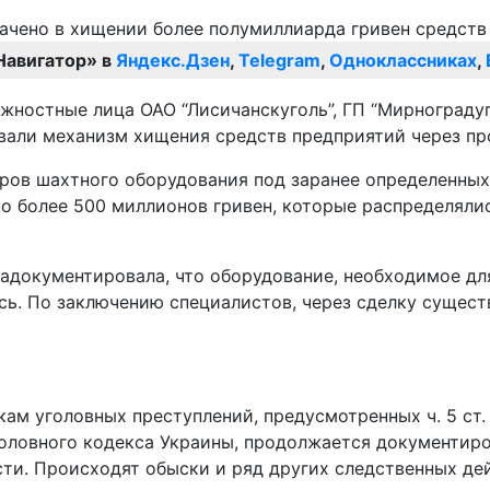
Навигатор» в
Яндекс.Дзен
,
Telegram
,
Одноклассниках
,
ностные лица ОАО “Лисичанскуголь”, ГП “Мирноградугол
вали механизм хищения средств предприятий через пр
еров шахтного оборудования под заранее определенны
о более 500 миллионов гривен, которые распределяли
адокументировала, что оборудование, необходимое дл
сь. По заключению специалистов, через сделку сущес
кам уголовных преступлений, предусмотренных ч. 5 ст.
оловного кодекса Украины, продолжается документир
и. Происходят обыски и ряд других следственных дей