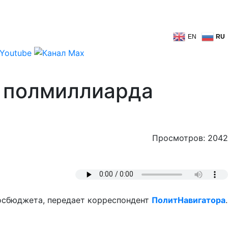
EN
RU
и полмиллиарда
Просмотров: 2042
госбюджета, передает корреспондент
ПолитНавигатора
.