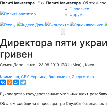
ПолитНавигатора
...." />
ПолитНавигатора
. Об этом со
О проекте
Форум
Директора пяти укра
гривен
Семен Дорошенко.
23.08.2019 17:01
(Мск) , Киев
Криминал
,
СБУ
,
Украина
,
Экономика
,
Энергетика
Руководство государственных угольных шахт разобла
Об этом сообщили в прессцентре Службы безопасност