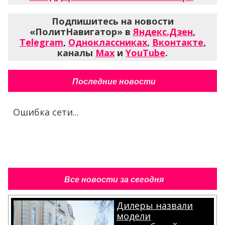
Подпишитесь на новости
«ПолитНавигатор» в
Яндекс.Дзен
,
Telegram
,
Одноклассниках
,
Вконтакте
,
каналы
Max
и
YouTube
.
Последние новости
Ошибка сети...
Все новости за сегодня
Дилеры назвали
модели